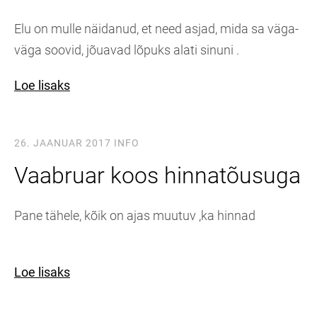
Elu on mulle näidanud, et need asjad, mida sa väga-
väga soovid, jõuavad lõpuks alati sinuni .
Loe lisaks
26. JAANUAR 2017
INFO
Vaabruar koos hinnatõusuga
Pane tähele, kõik on ajas muutuv ,ka hinnad
Loe lisaks