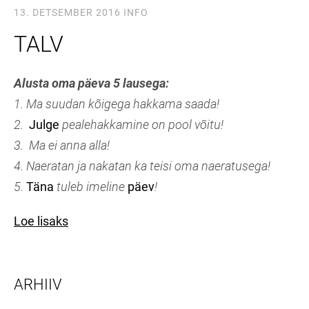
13. DETSEMBER 2016
INFO
TALV
Alusta oma päeva 5 lausega:
1. Ma suudan kõigega hakkama saada!
2.
Julge
pealehakkamine on pool võitu!
3. Ma ei anna alla!
4. Naeratan ja nakatan ka teisi oma naeratusega!
5.
Täna
tuleb imeline
päev
!
Loe lisaks
ARHIIV