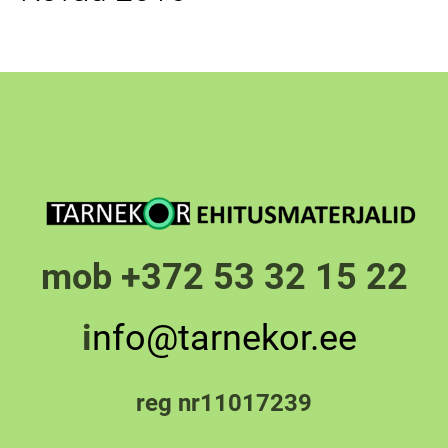
mob +372 53 32 15 22
i
nfo@tarnekor.ee
reg nr11017239