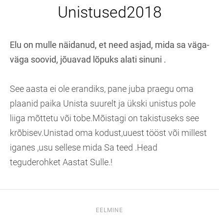
Unistused2018
Elu on mulle näidanud, et need asjad, mida sa väga-
väga soovid, jõuavad lõpuks alati sinuni .
See aasta ei ole erandiks, pane juba praegu oma
plaanid paika Unista suurelt ja ükski unistus pole
liiga mõttetu või tobe.Mõistagi on takistuseks see
krõbisev.Unistad oma kodust,uuest tööst või millest
iganes ,usu sellese mida Sa teed .Head
teguderohket Aastat Sulle.!
EELMINE