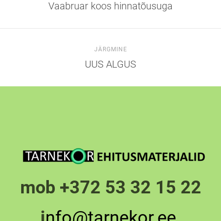
Vaabruar koos hinnatõusuga
JÄRGMINE
UUS ALGUS
mob +372 53 32 15 22
i
nfo@tarnekor.ee