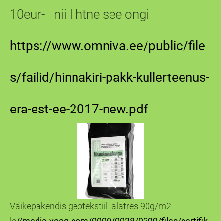
10eur- nii lihtne see ongi
https://www.omniva.ee/public/file
s/failid/hinnakiri-pakk-kullerteenus-
era-est-ee-2017-new.pdf
Väikepakendis geotekstiil alatres 90g/m2
le
//media.voog.com/0000/
0038
/9399/files/sertifik