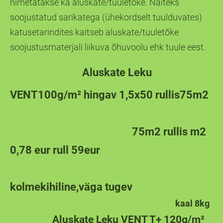
nimetatakse ka aluskate/tuuletõke. Näiteks
soojustatud sarikatega (ühekordselt tuulduvates)
katusetarindites kaitseb aluskate/tuuletõke
soojustusmaterjali liikuva õhuvoolu ehk tuule eest.
Aluskate Leku
VENT100g/m² hingav 1,5x50 rullis75m2
75m2 rullis m2
0,78 eur rull 59eur
kolmekihiline,väga tugev
kaal 8kg
Aluskate Leku VENT T+ 120g/m²