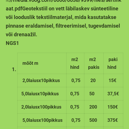
aat.pdf
Geotekstiil on vett läbilaskev sünteetiline
või looduslik tekstiilmaterjal, mida kasutatakse
pinnase eraldamisel, filtreerimisel, tugevdamisel
või drenaažil.
NGS1
m2
m2
paki
mõõt m
hind
pakis
hind
2,0laiusx10pikkus
0,75
20
15€
5,0laiusx10pikkus
0,75
50
37,5€
2,0laiusx100pikkus
0,75
200
150€
5,0laiusx100pikkus
0,75
500
375€