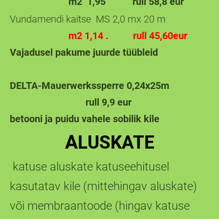
m2 1,95
rull 58,8 eur
Vundamendi kaitse MS 2,0 mx 20 m
m2 1,14 . rull 45,60eur
Vajadusel pakume juurde tüübleid
DELTA-Mauerwerkssperre 0,24x25m
rull 9,9 eur
betooni ja puidu vahele sobilik kile
A
LUSKATE
katuse aluskate katuseehitusel
kasutatav kile (mittehingav aluskate)
või membraantoode (hingav katuse