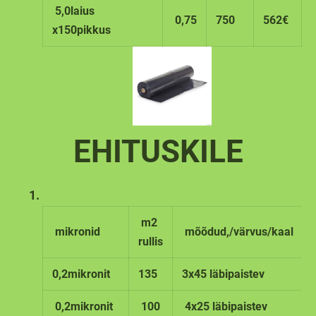
5,0laius
0,75
750
562€
x150pikkus
EHITUSKILE
m2
mikronid
mõõdud,/värvus/kaal
rullis
0,2mikronit
135
3x45 läbipaistev
0,2mikronit
100
4x25 läbipaistev