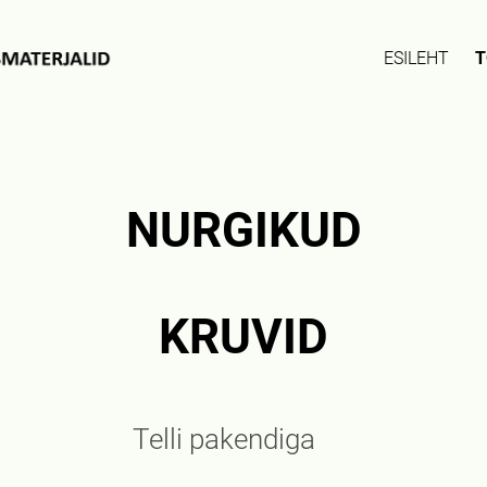
ESILEHT
T
NURGIKUD
KRUVID
akendiga