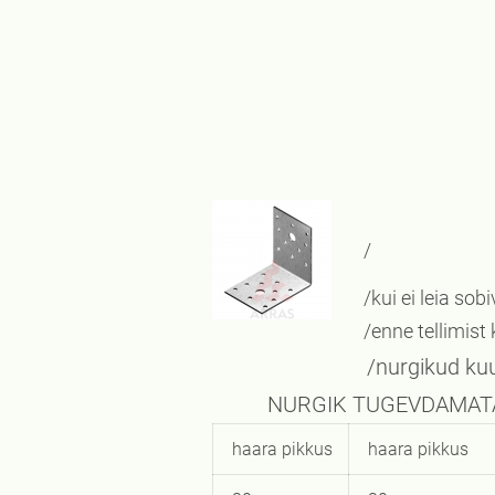
/
/kui ei leia so
/enne tellimist
/nurgikud kuuluvad 
NURGIK TUGEVD
haara pikkus
haara pikkus