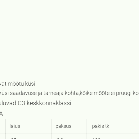
bivat mõõtu küsi
 küsi saadavuse ja tarneaja kohta,kõike mõõte ei pruugi ko
C3 keskkonnaklassi
AMATA
laius
paksus
pakis tk