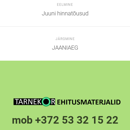
EELMINE
Juuni hinnatõusud
JÄRGMINE
JAANIAEG
mob +372 53 32 15 22